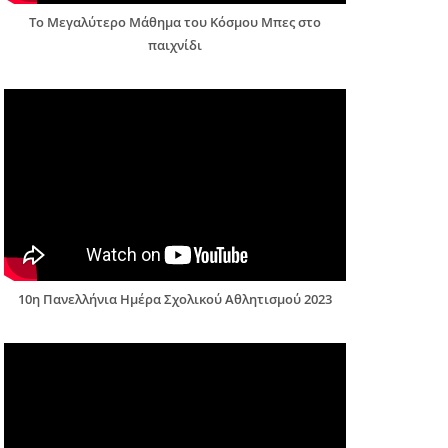
Το Μεγαλύτερο Μάθημα του Κόσμου Μπες στο
παιχνίδι
10η Πανελλήνια Ημέρα Σχολικού Αθλητισμού 2023