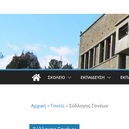
Μετάβαση
σε
περιεχόμενο
ΣΧΟΛΕΊΟ
ΕΚΠΑΊΔΕΥΣΗ
ΕΚΠ
Αρχική
»
Γονείς
»
Σύλλογος Γονέων