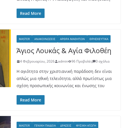
Read More
MASTER
ΑΝΑΚΟΙΝΏΣΕΙΣ
ΆΡΘΡΑ ΜΑΘΗΤΏΝ
ΘΡΗΣΚΕΥΤΙΚΆ
Άγιος Λουκάς & Αγία Φιλοθέη
4 Φεβρουαρίου, 2026
admin
96 Προβολές
0 σχόλια
Η αγιότητα στην χριστιανική παράδοση δεν είναι
απλώς μια ηθική τελειότητα, αλλά πρωτίστως μια
σχέση προσωπικής κοινωνίας και ένωσης του
Read More
MASTER
ΓΕΝΙΚΉ ΠΑΙΔΕΊΑ
ΔΡΆΣΕΙΣ
ΦΥΣΙΚΉ ΑΓΩΓΉ