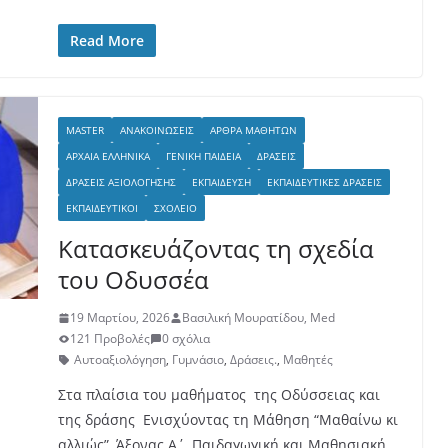
Read More
MASTER
ΑΝΑΚΟΙΝΏΣΕΙΣ
ΆΡΘΡΑ ΜΑΘΗΤΏΝ
ΑΡΧΑΊΑ ΕΛΛΗΝΙΚΆ
ΓΕΝΙΚΉ ΠΑΙΔΕΊΑ
ΔΡΆΣΕΙΣ
ΔΡΆΣΕΙΣ ΑΞΙΟΛΌΓΗΣΗΣ
ΕΚΠΑΊΔΕΥΣΗ
ΕΚΠΑΙΔΕΥΤΙΚΈΣ ΔΡΆΣΕΙΣ
ΕΚΠΑΙΔΕΥΤΙΚΟΊ
ΣΧΟΛΕΊΟ
Κατασκευάζοντας τη σχεδία
του Οδυσσέα
19 Μαρτίου, 2026
Βασιλική Μουρατίδου, Med
121 Προβολές
0 σχόλια
Αυτοαξιολόγηση
,
Γυμνάσιο
,
Δράσεις.
,
Μαθητές
Στα πλαίσια του μαθήματος της Οδύσσειας και
της δράσης Ενισχύοντας τη Μάθηση “Μαθαίνω κι
αλλιώς”, Άξονας Α΄, Παιδαγωγική και Μαθησιακή