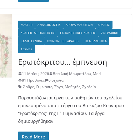
MASTER
ΑΝΑΚΟΙΝΏΣΕΙΣ
ΆΡΘΡΑ ΜΑΘΗΤΏΝ
ΔΡΆΣΕΙΣ
ΔΡΆΣΕΙΣ ΑΞΙΟΛΌΓΗΣΗΣ
ΕΚΠΑΙΔΕΥΤΙΚΈΣ ΔΡΆΣΕΙΣ
ΖΩΓΡΑΦΙΚΉ
ΚΑΛΛΙΤΕΧΝΙΚΆ
ΚΟΙΝΩΝΙΚΈΣ ΔΡΆΣΕΙΣ
ΝΈΑ ΕΛΛΗΝΙΚΆ
ΤΈΧΝΕΣ
Ερωτόκριτου… έμπνευση
11 Μαΐου, 2026
Βασιλική Μουρατίδου, Med
81 Προβολές
0 σχόλια
Άρθρα
,
Γυμνάσιο
,
Έργα
,
Μαθητές
,
Σχολείο
Παρουσιάζονται έργα των μαθητών του σχολείου
εμπνευσμένα από το έργο του Βισένζου Κορνάρου
“Ερωτόκριτος” της Γ΄ Γυμνασίου. Τα έργα
δημιουργήθηκαν
Read More