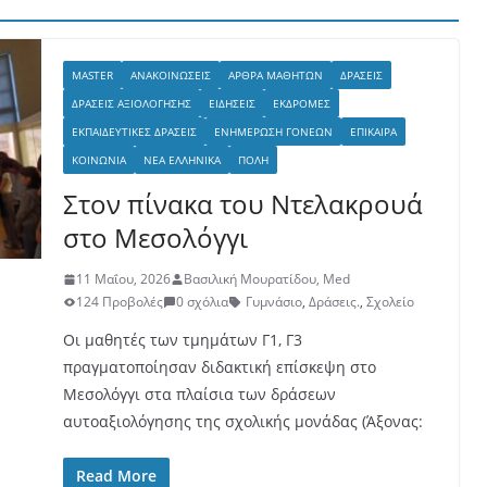
MASTER
ΑΝΑΚΟΙΝΏΣΕΙΣ
ΆΡΘΡΑ ΜΑΘΗΤΏΝ
ΔΡΆΣΕΙΣ
ΔΡΆΣΕΙΣ ΑΞΙΟΛΌΓΗΣΗΣ
ΕΙΔΉΣΕΙΣ
ΕΚΔΡΟΜΈΣ
ΕΚΠΑΙΔΕΥΤΙΚΈΣ ΔΡΆΣΕΙΣ
ΕΝΗΜΈΡΩΣΗ ΓΟΝΈΩΝ
ΕΠΊΚΑΙΡΑ
ΚΟΙΝΩΝΊΑ
ΝΈΑ ΕΛΛΗΝΙΚΆ
ΠΌΛΗ
Στον πίνακα του Ντελακρουά
στο Μεσολόγγι
11 Μαΐου, 2026
Βασιλική Μουρατίδου, Med
124 Προβολές
0 σχόλια
Γυμνάσιο
,
Δράσεις.
,
Σχολείο
Οι μαθητές των τμημάτων Γ1, Γ3
πραγματοποίησαν διδακτική επίσκεψη στο
Μεσολόγγι στα πλαίσια των δράσεων
αυτοαξιολόγησης της σχολικής μονάδας (Άξονας:
Read More