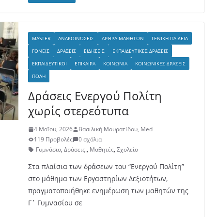
MASTER
ΑΝΑΚΟΙΝΏΣΕΙΣ
ΆΡΘΡΑ ΜΑΘΗΤΏΝ
ΓΕΝΙΚΉ ΠΑΙΔΕΊΑ
ΓΟΝΕΊΣ
ΔΡΆΣΕΙΣ
ΕΙΔΉΣΕΙΣ
ΕΚΠΑΙΔΕΥΤΙΚΈΣ ΔΡΆΣΕΙΣ
ΕΚΠΑΙΔΕΥΤΙΚΟΊ
ΕΠΊΚΑΙΡΑ
ΚΟΙΝΩΝΊΑ
ΚΟΙΝΩΝΙΚΈΣ ΔΡΆΣΕΙΣ
ΠΌΛΗ
Δράσεις Ενεργού Πολίτη
χωρίς στερεότυπα
4 Μαΐου, 2026
Βασιλική Μουρατίδου, Med
119 Προβολές
0 σχόλια
Γυμνάσιο
,
Δράσεις.
,
Μαθητές
,
Σχολείο
Στα πλαίσια των δράσεων του “Ενεργού Πολίτη”
στο μάθημα των Εργαστηρίων Δεξιοτήτων,
πραγματοποιήθηκε ενημέρωση των μαθητών της
Γ΄ Γυμνασίου σε