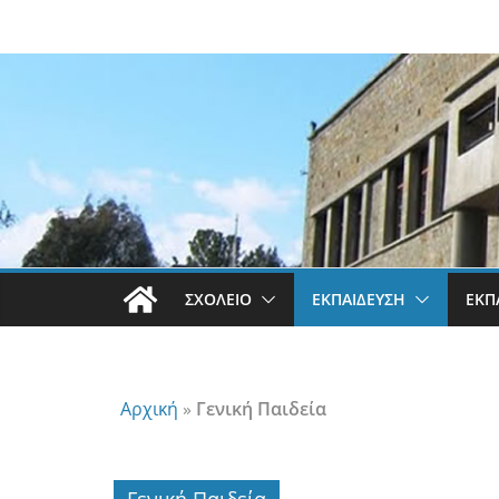
Μετάβαση
σε
περιεχόμενο
ΣΧΟΛΕΊΟ
ΕΚΠΑΊΔΕΥΣΗ
ΕΚΠ
Αρχική
»
Γενική Παιδεία