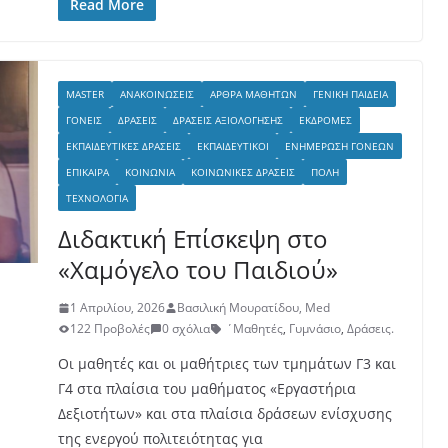
Read More
MASTER
ΑΝΑΚΟΙΝΏΣΕΙΣ
ΆΡΘΡΑ ΜΑΘΗΤΏΝ
ΓΕΝΙΚΉ ΠΑΙΔΕΊΑ
ΓΟΝΕΊΣ
ΔΡΆΣΕΙΣ
ΔΡΆΣΕΙΣ ΑΞΙΟΛΌΓΗΣΗΣ
ΕΚΔΡΟΜΈΣ
ΕΚΠΑΙΔΕΥΤΙΚΈΣ ΔΡΆΣΕΙΣ
ΕΚΠΑΙΔΕΥΤΙΚΟΊ
ΕΝΗΜΈΡΩΣΗ ΓΟΝΈΩΝ
ΕΠΊΚΑΙΡΑ
ΚΟΙΝΩΝΊΑ
ΚΟΙΝΩΝΙΚΈΣ ΔΡΆΣΕΙΣ
ΠΌΛΗ
ΤΕΧΝΟΛΟΓΊΑ
Διδακτική Επίσκεψη στο
«Χαμόγελο του Παιδιού»
1 Απριλίου, 2026
Βασιλική Μουρατίδου, Med
122 Προβολές
0 σχόλια
΄Μαθητές
,
Γυμνάσιο
,
Δράσεις.
Οι μαθητές και οι μαθήτριες των τμημάτων Γ3 και
Γ4 στα πλαίσια του μαθήματος «Εργαστήρια
Δεξιοτήτων» και στα πλαίσια δράσεων ενίσχυσης
της ενεργού πολιτειότητας για