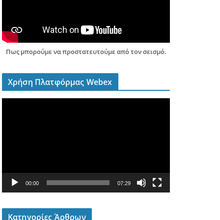
Πως μπορούμε να προστατευτούμε από τον σεισμό.
Χρήση Πλατφόρμας Webex
Π
ρ
ό
γ
ρ
α
μ
00:00
07:29
μ
α
Α
Κατηγορίες Άρθρων