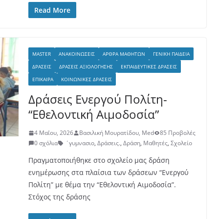
Read More
MASTER
ΑΝΑΚΟΙΝΏΣΕΙΣ
ΆΡΘΡΑ ΜΑΘΗΤΏΝ
ΓΕΝΙΚΉ ΠΑΙΔΕΊΑ
ΔΡΆΣΕΙΣ
ΔΡΆΣΕΙΣ ΑΞΙΟΛΌΓΗΣΗΣ
ΕΚΠΑΙΔΕΥΤΙΚΈΣ ΔΡΆΣΕΙΣ
ΕΠΊΚΑΙΡΑ
ΚΟΙΝΩΝΙΚΈΣ ΔΡΆΣΕΙΣ
Δράσεις Ενεργού Πολίτη-
“Εθελοντική Αιμοδοσία”
4 Μαΐου, 2026
Βασιλική Μουρατίδου, Med
85 Προβολές
0 σχόλια
΄γυμνασιο
,
Δράσεις.
,
Δράση
,
Μαθητές
,
Σχολείο
Πραγματοποιήθηκε στο σχολείο μας δράση
ενημέρωσης στα πλαίσια των δράσεων “Ενεργού
Πολίτη” με θέμα την “Εθελοντική Αιμοδοσία”.
Στόχος της δράσης