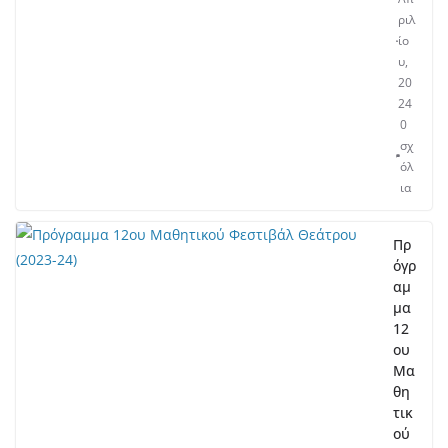
ριλ
ίο
υ,
20
24
0
σχ
όλ
ια
Πρ
όγρ
αμ
μα
12
ου
Μα
θη
τικ
ού