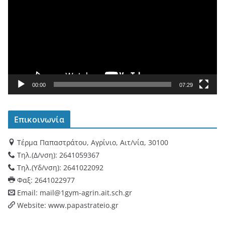
ό
γ
ρ
α
μ
μ
α
00:00
07:29
Α
ν
Επικοινωνία
α
π
Τέρμα Παπαστράτου, Αγρίνιο, Αιτ/νία, 30100
α
Τηλ.(Δ/νση): 2641059367
ρ
Τηλ.(Υδ/νση): 2641022092
α
Φαξ: 2641022977
γ
Email: mail@1gym-agrin.ait.sch.gr
ω
Website: www.papastrateio.gr
γ
ή