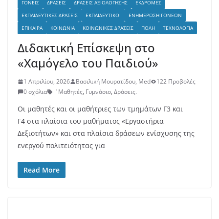
ΓΟΝΕΊΣ
ΔΡΆΣΕΙΣ
ΔΡΆΣΕΙΣ ΑΞΙΟΛΌΓΗΣΗΣ
ΕΚΔΡΟΜΈΣ
ΕΚΠΑΙΔΕΥΤΙΚΈΣ ΔΡΆΣΕΙΣ
ΕΚΠΑΙΔΕΥΤΙΚΟΊ
ΕΝΗΜΈΡΩΣΗ ΓΟΝΈΩΝ
ΕΠΊΚΑΙΡΑ
ΚΟΙΝΩΝΊΑ
ΚΟΙΝΩΝΙΚΈΣ ΔΡΆΣΕΙΣ
ΠΌΛΗ
ΤΕΧΝΟΛΟΓΊΑ
Διδακτική Επίσκεψη στο
«Χαμόγελο του Παιδιού»
1 Απριλίου, 2026
Βασιλική Μουρατίδου, Med
122 Προβολές
0 σχόλια
΄Μαθητές
,
Γυμνάσιο
,
Δράσεις.
Οι μαθητές και οι μαθήτριες των τμημάτων Γ3 και
Γ4 στα πλαίσια του μαθήματος «Εργαστήρια
Δεξιοτήτων» και στα πλαίσια δράσεων ενίσχυσης της
ενεργού πολιτειότητας για
Read More