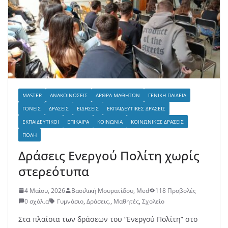
MASTER
ΑΝΑΚΟΙΝΏΣΕΙΣ
ΆΡΘΡΑ ΜΑΘΗΤΏΝ
ΓΕΝΙΚΉ ΠΑΙΔΕΊΑ
ΓΟΝΕΊΣ
ΔΡΆΣΕΙΣ
ΕΙΔΉΣΕΙΣ
ΕΚΠΑΙΔΕΥΤΙΚΈΣ ΔΡΆΣΕΙΣ
ΕΚΠΑΙΔΕΥΤΙΚΟΊ
ΕΠΊΚΑΙΡΑ
ΚΟΙΝΩΝΊΑ
ΚΟΙΝΩΝΙΚΈΣ ΔΡΆΣΕΙΣ
ΠΌΛΗ
Δράσεις Ενεργού Πολίτη χωρίς
στερεότυπα
4 Μαΐου, 2026
Βασιλική Μουρατίδου, Med
118 Προβολές
0 σχόλια
Γυμνάσιο
,
Δράσεις.
,
Μαθητές
,
Σχολείο
Στα πλαίσια των δράσεων του “Ενεργού Πολίτη” στο