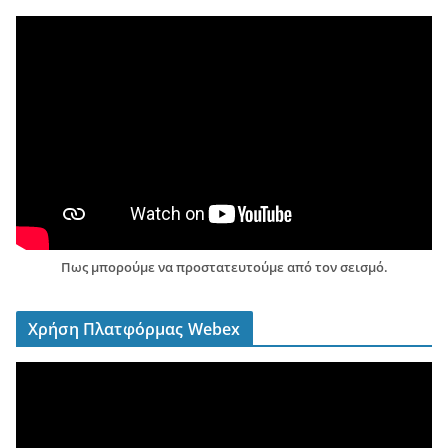
Πως μπορούμε να προστατευτούμε από τον σεισμό.
Χρήση Πλατφόρμας Webex
Π
ρ
ό