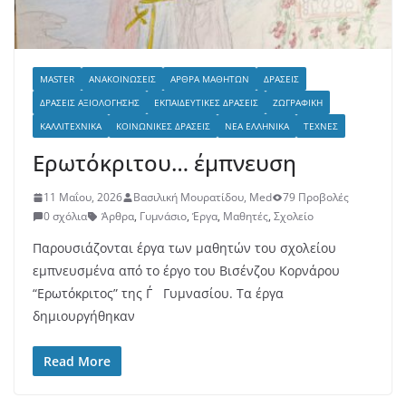
MASTER
ΑΝΑΚΟΙΝΏΣΕΙΣ
ΆΡΘΡΑ ΜΑΘΗΤΏΝ
ΔΡΆΣΕΙΣ
ΔΡΆΣΕΙΣ ΑΞΙΟΛΌΓΗΣΗΣ
ΕΚΠΑΙΔΕΥΤΙΚΈΣ ΔΡΆΣΕΙΣ
ΖΩΓΡΑΦΙΚΉ
ΚΑΛΛΙΤΕΧΝΙΚΆ
ΚΟΙΝΩΝΙΚΈΣ ΔΡΆΣΕΙΣ
ΝΈΑ ΕΛΛΗΝΙΚΆ
ΤΈΧΝΕΣ
Ερωτόκριτου… έμπνευση
11 Μαΐου, 2026
Βασιλική Μουρατίδου, Med
79 Προβολές
0 σχόλια
Άρθρα
,
Γυμνάσιο
,
Έργα
,
Μαθητές
,
Σχολείο
Παρουσιάζονται έργα των μαθητών του σχολείου
εμπνευσμένα από το έργο του Βισένζου Κορνάρου
“Ερωτόκριτος” της Γ΄ Γυμνασίου. Τα έργα
δημιουργήθηκαν
Read More