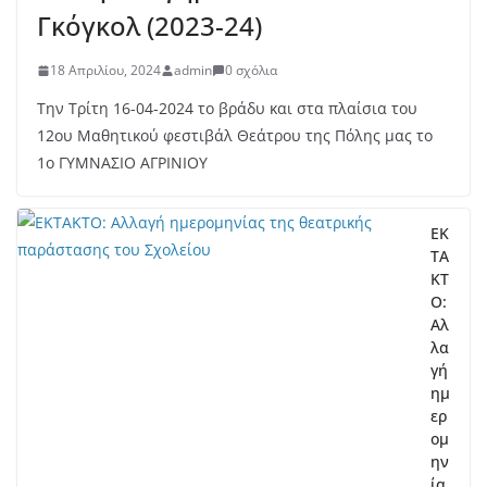
Γκόγκολ (2023-24)
18 Απριλίου, 2024
admin
0 σχόλια
Την Τρίτη 16-04-2024 το βράδυ και στα πλαίσια του
12ου Μαθητικού φεστιβάλ Θεάτρου της Πόλης μας το
1ο ΓΥΜΝΑΣΙΟ ΑΓΡΙΝΙΟΥ
ΕΚ
ΤΑ
ΚΤ
Ο:
Αλ
λα
γή
ημ
ερ
ομ
ην
ία