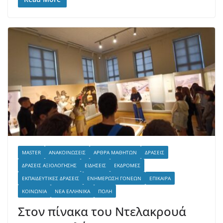
MASTER
ΑΝΑΚΟΙΝΏΣΕΙΣ
ΆΡΘΡΑ ΜΑΘΗΤΏΝ
ΔΡΆΣΕΙΣ
ΔΡΆΣΕΙΣ ΑΞΙΟΛΌΓΗΣΗΣ
ΕΙΔΉΣΕΙΣ
ΕΚΔΡΟΜΈΣ
ΕΚΠΑΙΔΕΥΤΙΚΈΣ ΔΡΆΣΕΙΣ
ΕΝΗΜΈΡΩΣΗ ΓΟΝΈΩΝ
ΕΠΊΚΑΙΡΑ
ΚΟΙΝΩΝΊΑ
ΝΈΑ ΕΛΛΗΝΙΚΆ
ΠΌΛΗ
Στον πίνακα του Ντελακρουά