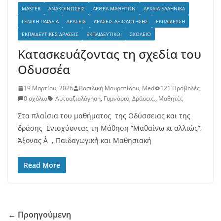
MASTER
ΑΝΑΚΟΙΝΏΣΕΙΣ
ΆΡΘΡΑ ΜΑΘΗΤΏΝ
ΑΡΧΑΊΑ ΕΛΛΗΝΙΚΆ
ΓΕΝΙΚΉ ΠΑΙΔΕΊΑ
ΔΡΆΣΕΙΣ
ΔΡΆΣΕΙΣ ΑΞΙΟΛΌΓΗΣΗΣ
ΕΚΠΑΊΔΕΥΣΗ
ΕΚΠΑΙΔΕΥΤΙΚΈΣ ΔΡΆΣΕΙΣ
ΕΚΠΑΙΔΕΥΤΙΚΟΊ
ΣΧΟΛΕΊΟ
Κατασκευάζοντας τη σχεδία του
Οδυσσέα
19 Μαρτίου, 2026
Βασιλική Μουρατίδου, Med
121 Προβολές
0 σχόλια
Αυτοαξιολόγηση
,
Γυμνάσιο
,
Δράσεις.
,
Μαθητές
Στα πλαίσια του μαθήματος της Οδύσσειας και της
δράσης Ενισχύοντας τη Μάθηση “Μαθαίνω κι αλλιώς”,
Άξονας Α΄, Παιδαγωγική και Μαθησιακή
Read More
← Προηγούμενη