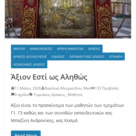
MASTER
ΑΝΑΚΟΙΝΏΣΕΙΣ
ΆΡΘΡΑ ΜΑΘΗΤΏΝ
ΔΡΆΣΕΙΣ
ΔΡΆΣΕΙΣ ΑΞΙΟΛΌΓΗΣΗΣ
ΕΙΔΉΣΕΙΣ
ΕΚΠΑΙΔΕΥΤΙΚΈΣ ΔΡΆΣΕΙΣ
ΕΠΊΚΑΙΡΑ
ΚΟΙΝΩΝΙΚΈΣ ΔΡΆΣΕΙΣ
Άξιον Εστί ως Αληθώς
11 Μαΐου, 2026
Βασιλική Μουρατίδου, Med
133 Προβολές
0 σχόλια
Γυμνάσιο
,
Δράσεις.
,
Μαθητές
Άξιο είναι το προσκύνημα των μαθητών των τμημάτων
Γ1, Γ3 καθώς και των συνοδών εκπαιδευτικών κας
Μπαζίνη Ανδρονίκης, κας Κοσμά
Read More