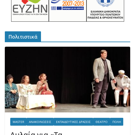
Πολιτιστικά
MASTER
ΑΝΑΚΟΙΝΏΣΕΙΣ
ΕΚΠΑΙΔΕΥΤΙΚΈΣ ΔΡΆΣΕΙΣ
ΘΈΑΤΡΟ
ΠΌΛΗ
Αυλαία για «Τα