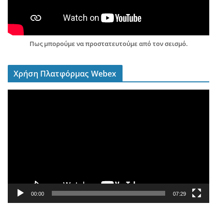
Πως μπορούμε να προστατευτούμε από τον σεισμό.
Χρήση Πλατφόρμας Webex
Π
ρ
ό
γ
ρ
α
μ
μ
α
00:00
07:29
Α
ν