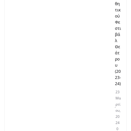
θη
τικ
ού
Φε
στι
βά
λ
Θε
άτ
ρο
υ
(20
23-
24)
23
Μα
ρτί
ου,
20
24
0