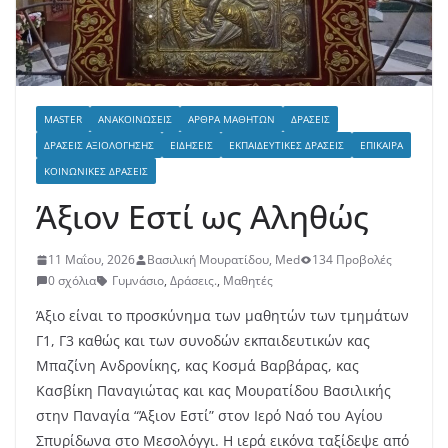
MASTER
ΑΝΑΚΟΙΝΏΣΕΙΣ
ΆΡΘΡΑ ΜΑΘΗΤΏΝ
ΔΡΆΣΕΙΣ
ΔΡΆΣΕΙΣ ΑΞΙΟΛΌΓΗΣΗΣ
ΕΙΔΉΣΕΙΣ
ΕΚΠΑΙΔΕΥΤΙΚΈΣ ΔΡΆΣΕΙΣ
ΕΠΊΚΑΙΡΑ
ΚΟΙΝΩΝΙΚΈΣ ΔΡΆΣΕΙΣ
Άξιον Εστί ως Αληθώς
11 Μαΐου, 2026
Βασιλική Μουρατίδου, Med
134 Προβολές
0 σχόλια
Γυμνάσιο
,
Δράσεις.
,
Μαθητές
Άξιο είναι το προσκύνημα των μαθητών των τμημάτων
Γ1, Γ3 καθώς και των συνοδών εκπαιδευτικών κας
Μπαζίνη Ανδρονίκης, κας Κοσμά Βαρβάρας, κας
Κασβίκη Παναγιώτας και κας Μουρατίδου Βασιλικής
στην Παναγία “Άξιον Εστί” στον Ιερό Ναό του Αγίου
Σπυρίδωνα στο Μεσολόγγι. Η ιερά εικόνα ταξίδεψε από